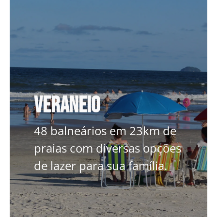
Veraneio
Veraneio
48 balneários em 23km de
praias com diversas opções
48 balneários em 23km de
de lazer para sua família.
praias com diversas opções
de lazer para sua família.
SAIBA MAIS