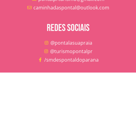
caminhadaspontal@outlook.com
REDES SOCIAIS
@pontalasuapraia
@turismopontalpr
/smdespontaldoparana