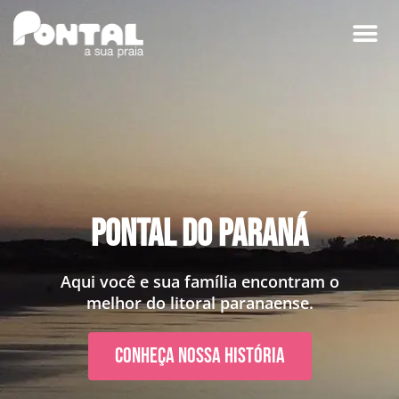
Pontal do Paraná
Aqui você e sua família encontram o
melhor do litoral paranaense.
Conheça nossa História