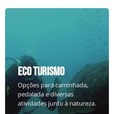
Eco turismo
Eco turismo
Opções para caminhada,
pedalada e diversas
Opções para caminhada,
atividades junto à natureza.
pedalada e diversas
atividades junto à natureza.
SAIBA MAIS