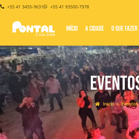
+55 41 3455-9631
+55 41 93500-7978
Início
A Cidade
O que fazer 
Evento
Início
Eventos