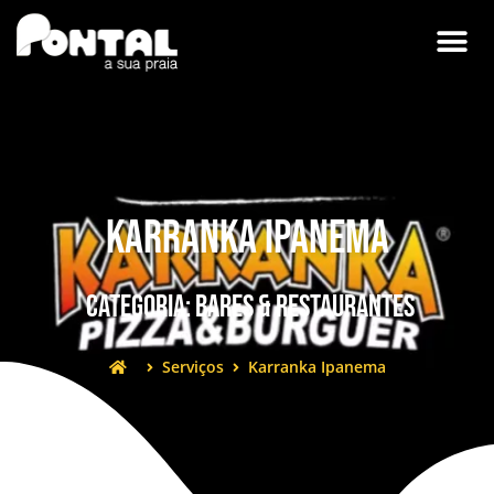
Karranka Ipanema
Categoria:
Bares & Restaurantes
Serviços
Karranka Ipanema