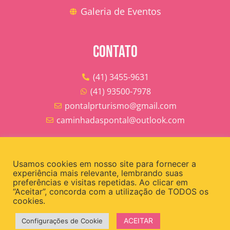
Galeria de Eventos
CONTATO
(41) 3455-9631
(41) 93500-7978
pontalprturismo@gmail.com
caminhadaspontal@outlook.com
REDES SOCIAIS
Usamos cookies em nosso site para fornecer a
experiência mais relevante, lembrando suas
@pontalasuapraia
preferências e visitas repetidas. Ao clicar em
“Aceitar”, concorda com a utilização de TODOS os
@turismopontalpr
cookies.
/smdespontaldoparana
ACEITAR
Configurações de Cookie