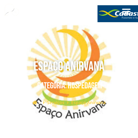
Espaço Anirvana
Categoria:
Hospedagem
Serviços
Espaço Anirvana